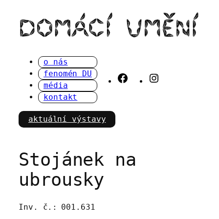
Přeskočit
na
obsah
o nás
fenomén DU
Facebook
Instagram
média
kontakt
aktuální výstavy
Stojánek na
ubrousky
Inv. č.:
001.631