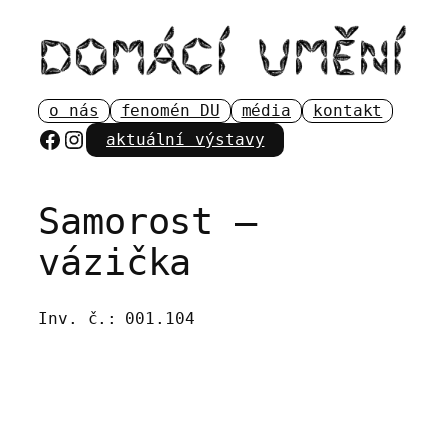
Přeskočit
na
obsah
o nás
fenomén DU
média
kontakt
Facebook
Instagram
aktuální výstavy
Samorost –
vázička
Inv. č.:
001.104