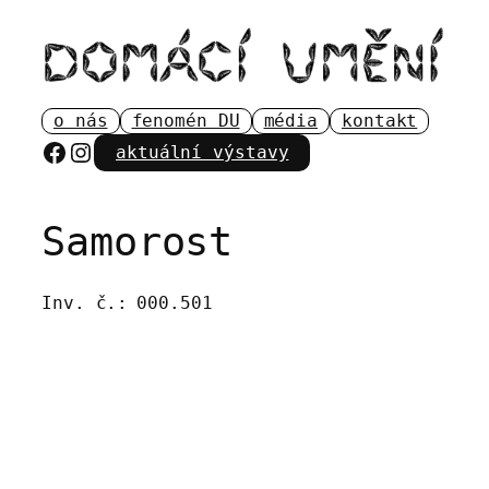
Přeskočit
na
obsah
o nás
fenomén DU
média
kontakt
Facebook
Instagram
aktuální výstavy
Samorost
Inv. č.:
000.501