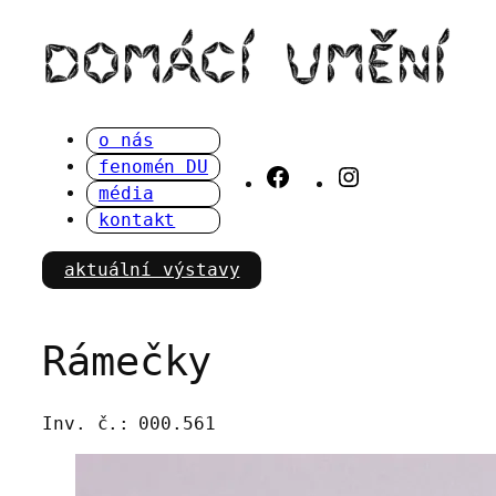
Přeskočit
na
obsah
o nás
fenomén DU
Facebook
Instagram
média
kontakt
aktuální výstavy
Rámečky
Inv. č.:
000.561