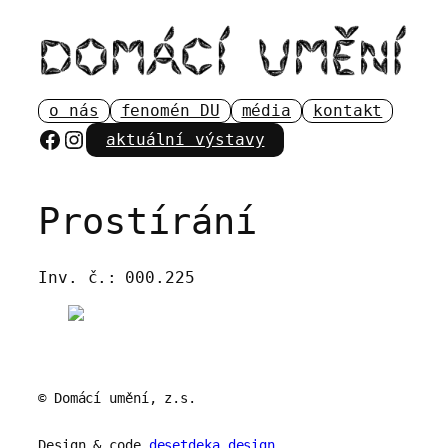
Přeskočit
na
obsah
o nás
fenomén DU
média
kontakt
Facebook
Instagram
aktuální výstavy
Prostírání
Inv. č.:
000.225
© Domácí umění, z.s.
Design & code
desetdeka.design