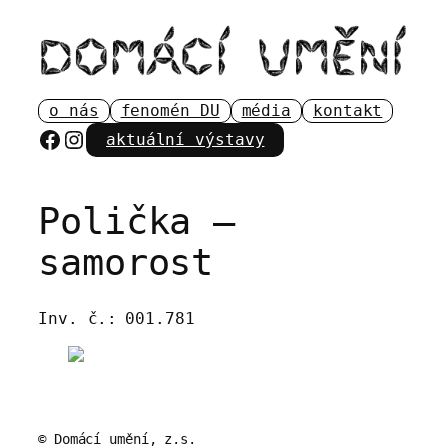
Přeskočit
na
obsah
o nás
fenomén DU
média
kontakt
Facebook
Instagram
aktuální výstavy
Polička –
samorost
Inv. č.:
001.781
© Domácí umění, z.s.