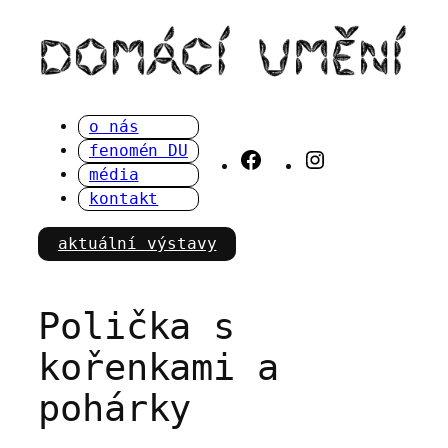
Přeskočit
na
obsah
o nás
fenomén DU
Facebook
Instagram
média
kontakt
aktuální výstavy
Polička s
kořenkami a
pohárky