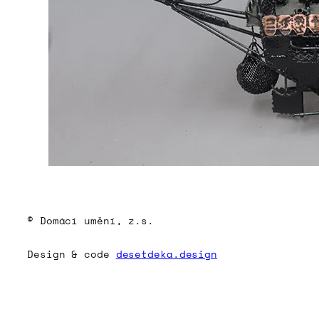
© Domácí umění, z.s.
Design & code
desetdeka.design