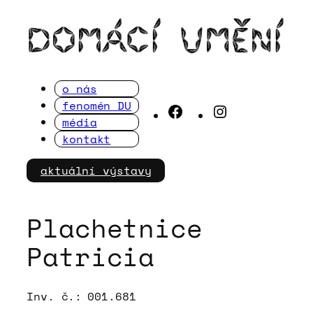
Přeskočit
na
obsah
o nás
fenomén DU
Facebook
Instagram
média
kontakt
aktuální výstavy
Plachetnice
Patricia
Inv. č.:
001.681