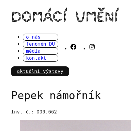
Přeskočit
na
obsah
o nás
fenomén DU
Facebook
Instagram
média
kontakt
aktuální výstavy
Pepek námořník
Inv. č.:
000.662