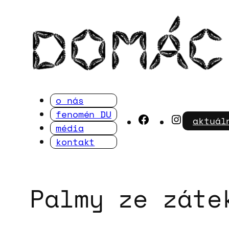
Přeskočit
na
obsah
o nás
fenomén DU
Facebook
Instagra
aktuál
média
kontakt
Palmy ze záte