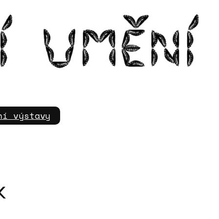
m
ní výstavy
k