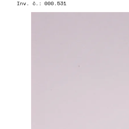
Inv. č.:
000.531