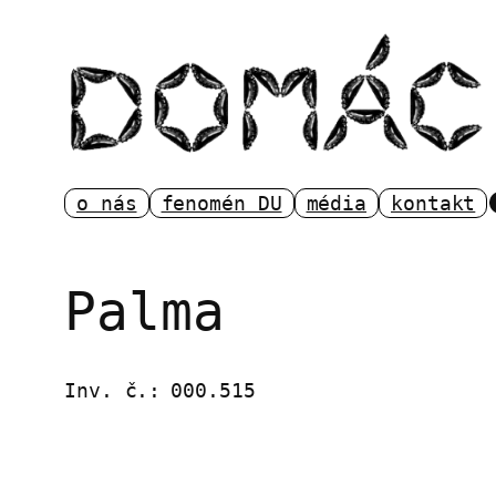
Přeskočit
na
obsah
o nás
fenomén DU
média
kontakt
Palma
Inv. č.:
000.515