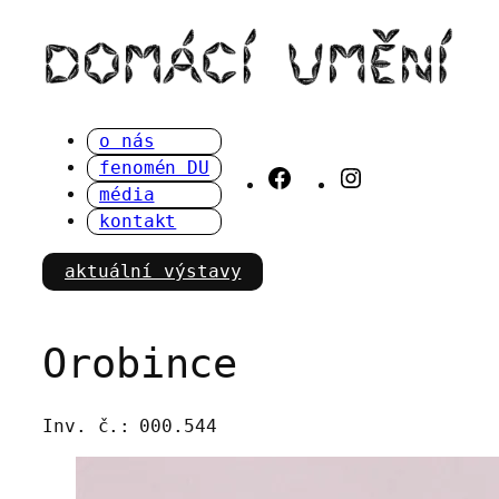
Přeskočit
na
obsah
o nás
fenomén DU
Facebook
Instagram
média
kontakt
aktuální výstavy
Orobince
Inv. č.:
000.544