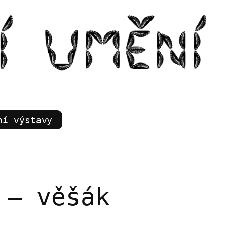
m
ní výstavy
 – věšák