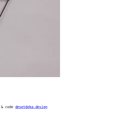
n & code
desetdeka.design