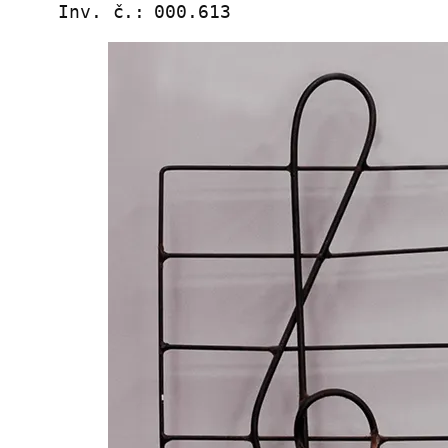
Inv. č.:
000.613