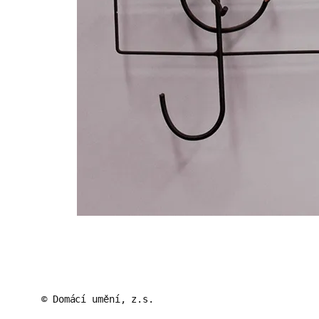
© Domácí umění, z.s.