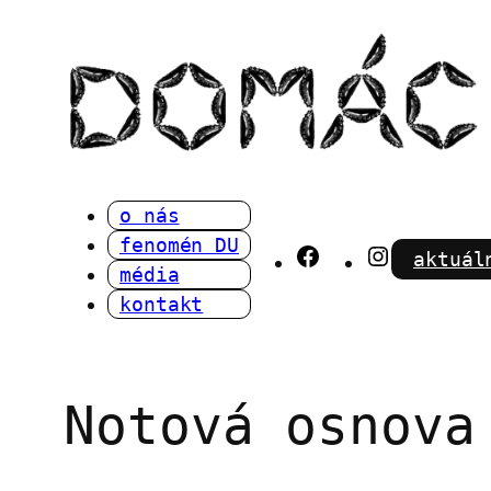
Přeskočit
na
obsah
o nás
fenomén DU
Facebook
Instagra
aktuál
média
kontakt
Notová osnova