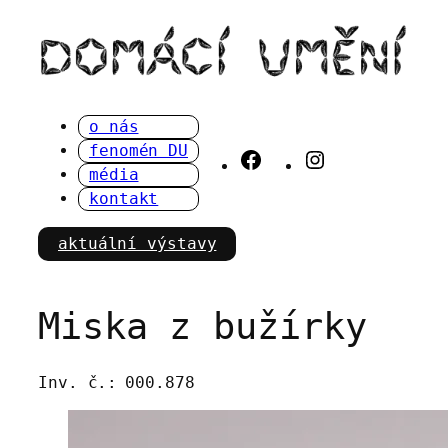
Přeskočit
na
obsah
o nás
fenomén DU
Facebook
Instagram
média
kontakt
aktuální výstavy
Miska z bužírky
Inv. č.:
000.878