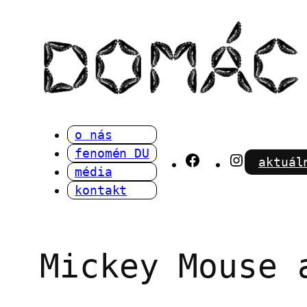
Přeskočit
na
obsah
o nás
fenomén DU
Facebook
Instagra
aktuál
média
kontakt
Mickey Mouse 