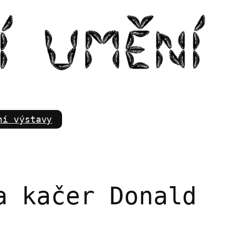
m
ní výstavy
a kačer Donald