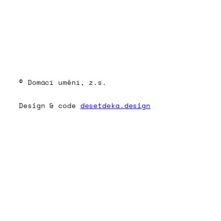
© Domácí umění, z.s.
Design & code
desetdeka.design