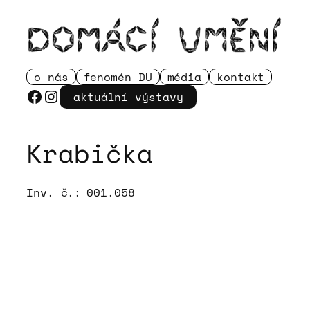
Přeskočit
na
obsah
o nás
fenomén DU
média
kontakt
Facebook
Instagram
aktuální výstavy
Krabička
Inv. č.:
001.058