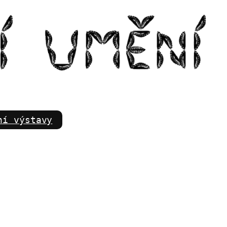
m
ní výstavy