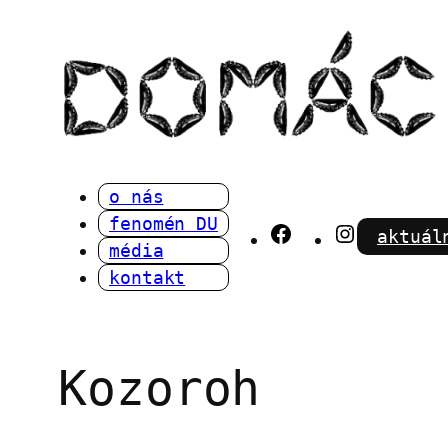
Přeskočit
na
obsah
o nás
fenomén DU
Facebook
Instagra
aktuál
média
kontakt
Kozoroh