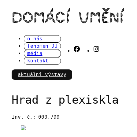
Přeskočit
na
obsah
o nás
fenomén DU
Facebook
Instagram
média
kontakt
aktuální výstavy
Hrad z plexiskla
Inv. č.:
000.799