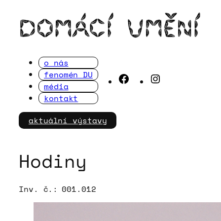
Přeskočit
na
obsah
o nás
fenomén DU
Facebook
Instagram
média
kontakt
aktuální výstavy
Hodiny
Inv. č.:
001.012