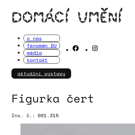
Přeskočit
na
obsah
o nás
fenomén DU
Facebook
Instagram
média
kontakt
aktuální výstavy
Figurka čert
Inv. č.:
001.315