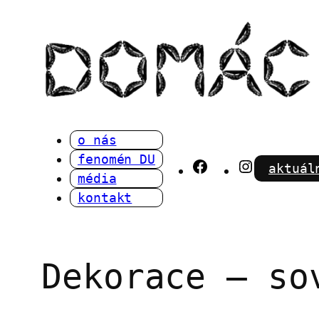
Přeskočit
na
obsah
o nás
fenomén DU
Facebook
Instagra
aktuál
média
kontakt
Dekorace – so