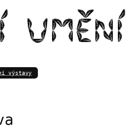
m
ní výstavy
va