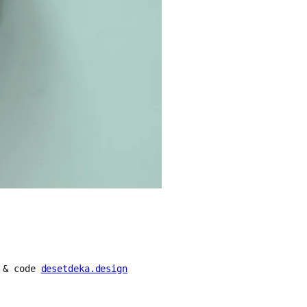
n & code
desetdeka.design