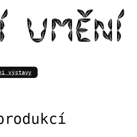
m
ní výstavy
produkcí