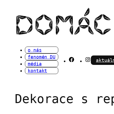
Přeskočit
na
obsah
o nás
fenomén DU
Facebook
Instagra
aktuál
média
kontakt
Dekorace s re