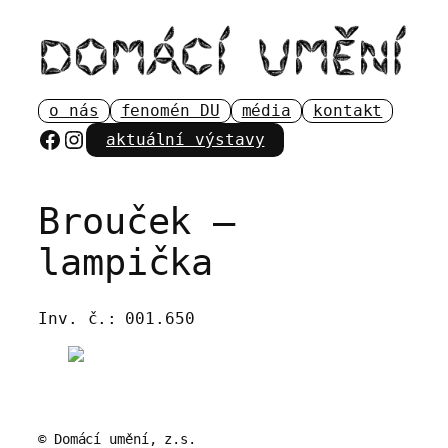
Přeskočit
na
obsah
o nás
fenomén DU
média
kontakt
Facebook
Instagram
aktuální výstavy
Brouček –
lampička
Inv. č.:
001.650
© Domácí umění, z.s.