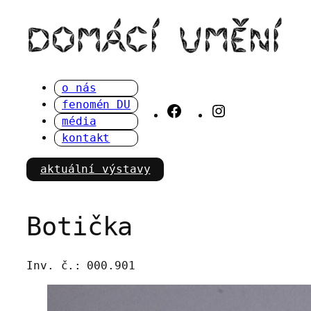
Přeskočit
na
obsah
o nás
fenomén DU
Facebook
Instagram
média
kontakt
aktuální výstavy
Botička
Inv. č.:
000.901