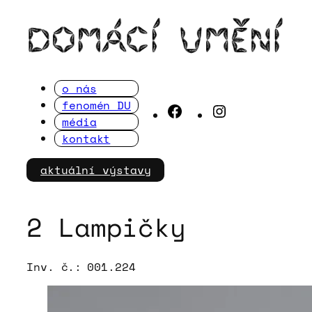
Přeskočit
na
obsah
o nás
fenomén DU
Facebook
Instagram
média
kontakt
aktuální výstavy
2 Lampičky
Inv. č.:
001.224