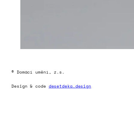
© Domácí umění, z.s.
Design & code
desetdeka.design