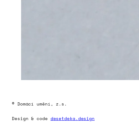
© Domácí umění, z.s.
Design & code
desetdeka.design