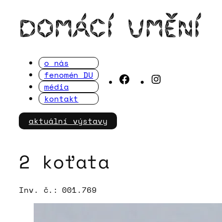
Přeskočit
na
obsah
o nás
fenomén DU
Facebook
Instagram
média
kontakt
aktuální výstavy
2 koťata
Inv. č.:
001.769