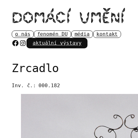
Přeskočit
na
obsah
o nás
fenomén DU
média
kontakt
Facebook
Instagram
aktuální výstavy
Zrcadlo
Inv. č.:
000.182