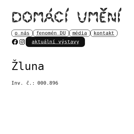
Přeskočit
na
obsah
o nás
fenomén DU
média
kontakt
Facebook
Instagram
aktuální výstavy
Žluna
Inv. č.:
000.896