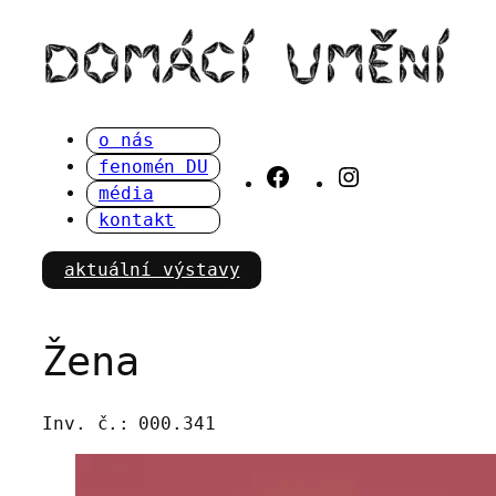
Přeskočit
na
obsah
o nás
fenomén DU
Facebook
Instagram
média
kontakt
aktuální výstavy
Žena
Inv. č.:
000.341