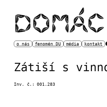
Přeskočit
na
obsah
o nás
fenomén DU
média
kontakt
Zátiší s vinn
Inv. č.:
001.283