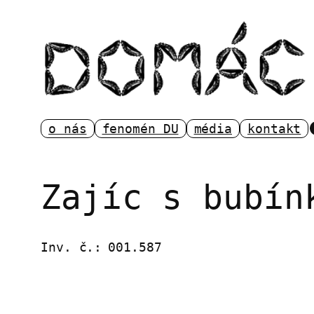
Přeskočit
na
obsah
o nás
fenomén DU
média
kontakt
Zajíc s bubín
Inv. č.:
001.587