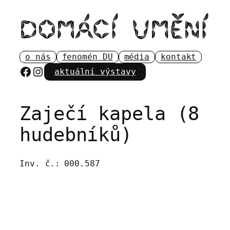
Přeskočit
na
obsah
o nás
fenomén DU
média
kontakt
Facebook
Instagram
aktuální výstavy
Zaječí kapela (8
hudebníků)
Inv. č.:
000.587