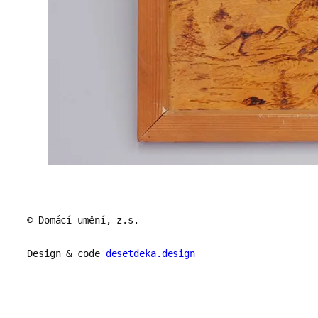
© Domácí umění, z.s.
Design & code
desetdeka.design