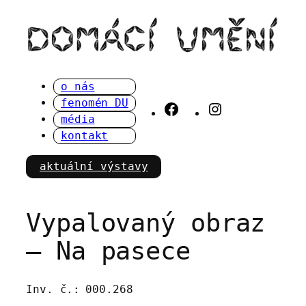
Přeskočit
na
obsah
o nás
fenomén DU
Facebook
Instagram
média
kontakt
aktuální výstavy
Vypalovaný obraz
– Na pasece
Inv. č.:
000.268