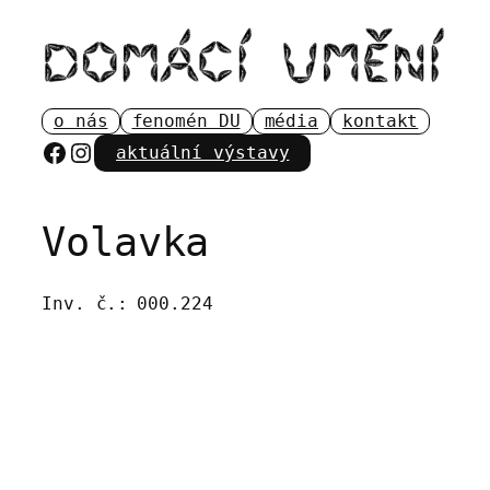
Přeskočit
na
obsah
o nás
fenomén DU
média
kontakt
Facebook
Instagram
aktuální výstavy
Volavka
Inv. č.:
000.224