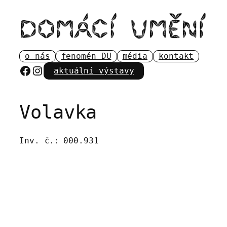
Přeskočit
na
obsah
o nás
fenomén DU
média
kontakt
Facebook
Instagram
aktuální výstavy
Volavka
Inv. č.:
000.931