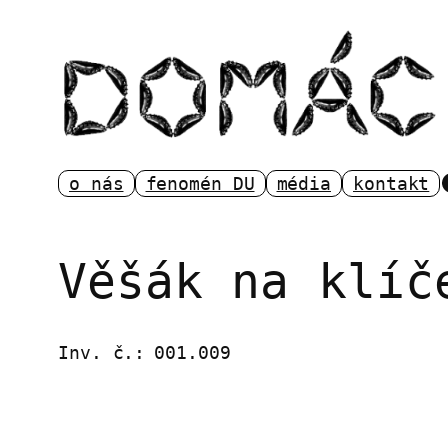
Přeskočit
na
obsah
o nás
fenomén DU
média
kontakt
Věšák na klíč
Inv. č.:
001.009