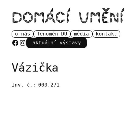
Přeskočit
na
obsah
o nás
fenomén DU
média
kontakt
Facebook
Instagram
aktuální výstavy
Vázička
Inv. č.:
000.271