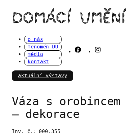
Přeskočit
na
obsah
o nás
fenomén DU
Facebook
Instagram
média
kontakt
aktuální výstavy
Váza s orobincem
– dekorace
Inv. č.:
000.355