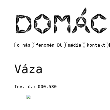
Přeskočit
na
obsah
o nás
fenomén DU
média
kontakt
Váza
Inv. č.:
000.530