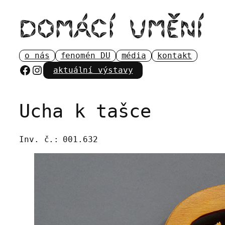
Přeskočit
na
obsah
o nás
fenomén DU
média
kontakt
Facebook
Instagram
aktuální výstavy
Ucha k tašce
Inv. č.:
001.632