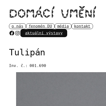
Přeskočit
na
obsah
o nás
fenomén DU
média
kontakt
Facebook
Instagram
aktuální výstavy
Tulipán
Inv. č.:
001.690