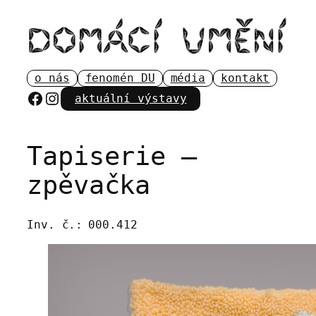
Přeskočit
na
obsah
o nás
fenomén DU
média
kontakt
Facebook
Instagram
aktuální výstavy
Tapiserie –
zpěvačka
Inv. č.:
000.412