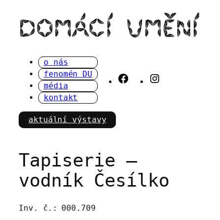
Přeskočit
na
obsah
o nás
fenomén DU
Facebook
Instagram
média
kontakt
aktuální výstavy
Tapiserie –
vodník Česílko
Inv. č.:
000.709