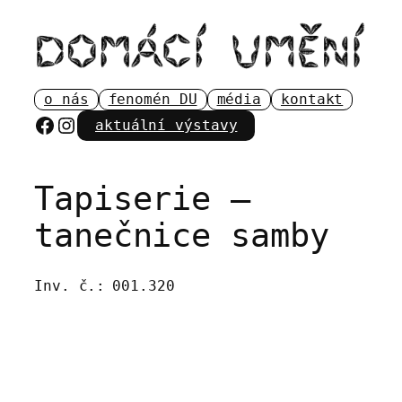
Přeskočit
na
obsah
o nás
fenomén DU
média
kontakt
Facebook
Instagram
aktuální výstavy
Tapiserie –
tanečnice samby
Inv. č.:
001.320