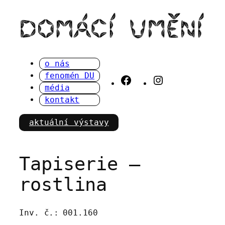
Přeskočit
na
obsah
o nás
fenomén DU
Facebook
Instagram
média
kontakt
aktuální výstavy
Tapiserie –
rostlina
Inv. č.:
001.160