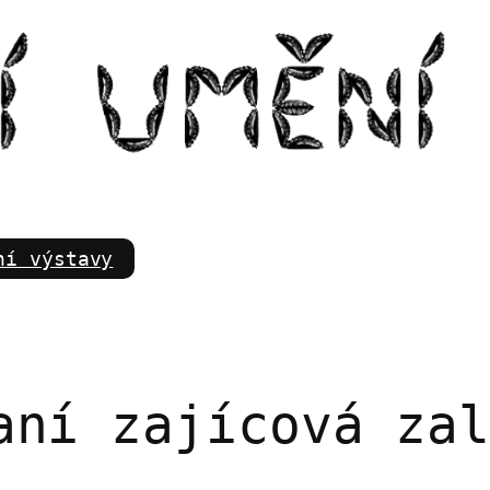
m
ní výstavy
aní zajícová za