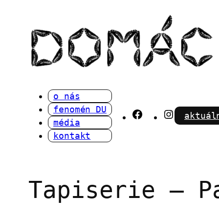
Přeskočit
na
obsah
o nás
fenomén DU
Facebook
Instagra
aktuál
média
kontakt
Tapiserie – P