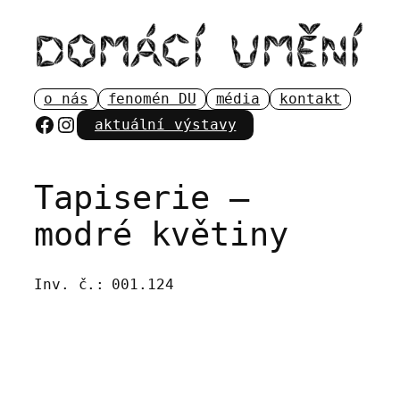
Přeskočit
na
obsah
o nás
fenomén DU
média
kontakt
Facebook
Instagram
aktuální výstavy
Tapiserie –
modré květiny
Inv. č.:
001.124