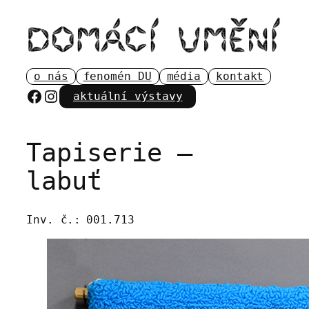
Přeskočit
na
obsah
o nás
fenomén DU
média
kontakt
Facebook
Instagram
aktuální výstavy
Tapiserie –
labuť
Inv. č.:
001.713