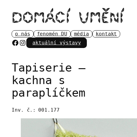
Přeskočit
na
obsah
o nás
fenomén DU
média
kontakt
Facebook
Instagram
aktuální výstavy
Tapiserie –
kachna s
paraplíčkem
Inv. č.:
001.177