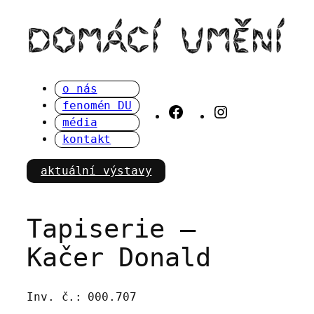
Přeskočit
na
obsah
o nás
fenomén DU
Facebook
Instagram
média
kontakt
aktuální výstavy
Tapiserie –
Kačer Donald
Inv. č.:
000.707